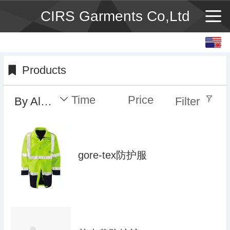
CIRS Garments Co,Ltd
English
中文
Products
Time
Price
By Alphabet
Filter
gore-tex防护服