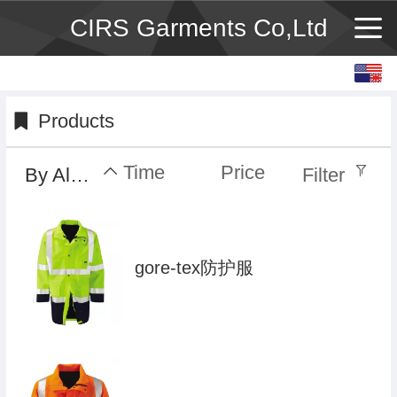
CIRS Garments Co,Ltd
English
中文
Products
Time
Price
By Alphabet
Filter
gore-tex防护服